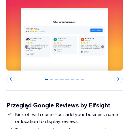
0
1
2
3
4
5
6
7
Przegląd Google Reviews by Elfsight
Kick off with ease—just add your business name
or location to display reviews