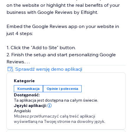
on the website or highlight the real benefits of your
business with Google Reviews by Elfsight.
Embed the Google Reviews app on your website in
just 4 steps:
1. Click the "Add to Site" button.
2. Finish the setup and start personalizing Google
Reviews.
3. Select the desired widget template and add a
Sprawdź wersję demo aplikacji
review source.
Kategorie
4. Preview the results, then hit "Publish."
Komunikacja
Opinie i polecenia
Dostępność:
To learn more, check out the comprehensive guide
Ta aplikacja jest dostępna na całym świecie.
about the embedding and creation processes in our
Języki aplikacji:
Help Center, or reach out to us—we will be happy to
Angielski
Możesz przetłumaczyć całą treść aplikacji
assist you as always!
wyświetlaną na Twojej stronie na dowolny język.