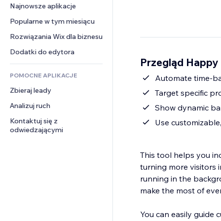
Konwersja
Rozwiązania dla 
Najnowsze aplikacje
PDF
Efekty obrazu
Czat
magazynowania
Udostępnianie plików
Popularne w tym miesiącu
Przyciski i menu
Komentarze
Dropshipping
Wiadomości
Banery i odznaki
Rozwiązania Wix dla biznesu
Telefon
Ceny i subskrypcja
Usługi związane z treścią
Kalkulatory
Społeczność
Dodatki do edytora
Crowdfunding
Przegląd Happy 
Efekty tekstowe
Szukaj
Opinie i polecenia
Żywność i napoje
POMOCNE APLIKACJE
Pogoda
Automate time-bas
CRM
Zbieraj leady
Wykresy i tabele
Target specific pr
Analizuj ruch
Show dynamic bann
Kontaktuj się z 
Use customizable,
odwiedzającymi
This tool helps you in
turning more visitors 
running in the backgr
make the most of every
You can easily guide c