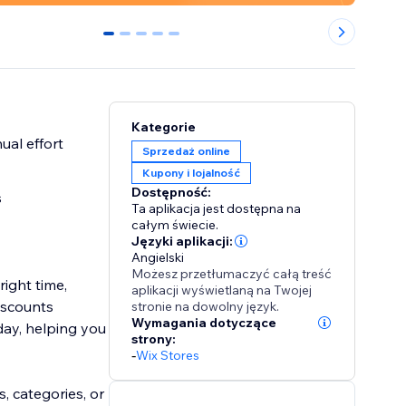
0
1
2
3
4
Kategorie
al effort
Sprzedaż online
Kupony i lojalność
Dostępność:
s
Ta aplikacja jest dostępna na
całym świecie.
Języki aplikacji:
Angielski
Możesz przetłumaczyć całą treść
right time,
aplikacji wyświetlaną na Twojej
iscounts
stronie na dowolny język.
Wymagania dotyczące
day, helping you
strony:
-
Wix Stores
, categories, or