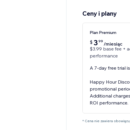
Ceny i plany
Plan Premium
3
99
$
/miesiąc
$3.99 base fee + 
performance
A 7‑day free trial i
Happy Hour Discou
promotional period
Additional charges
ROI performance.
* Cena nie zawiera obowiąz