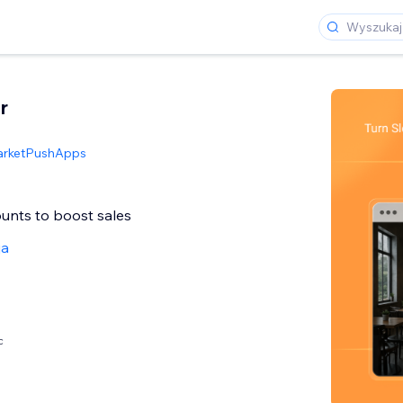
r
rketPushApps
unts to boost sales
ja
c