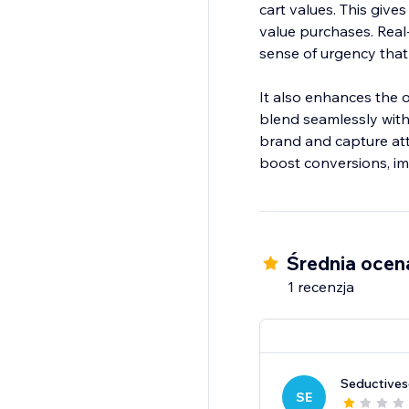
cart values. This give
value purchases. Real
sense of urgency that 
It also enhances the 
blend seamlessly with
brand and capture att
boost conversions, im
Średnia ocen
1 recenzja
Seductive
SE