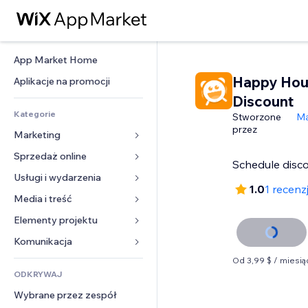
App Market Home
Happy Hou
Aplikacje na promocji
Discount
Kategorie
Stworzone
Ma
przez
Marketing
Sprzedaż online
Reklamy
Schedule disco
Smartfon
Usługi i wydarzenia
Aplikacje do sklepów
1.0
1 recenz
Analityka
Wysyłka i dostawa
Media i treść
Hotele
Social media
Przyciski sprzedaży
Wydarzenia
Elementy projektu
Galeria
SEO
Zajęcia on-line
Restauracje
Muzyka
Mapy i nawigacja
Komunikacja 
Zaangażowanie
Druk na żądanie
Nieruchomości
Podkasty
Prywatność i bezpieczeństwo
Od 3,99 $ / miesią
Formularze
Listy witryn
Rachunkowość
ODKRYWAJ
Rezerwacje
Fotografia
Zegar
Blog
E-mail
Kupony i lojalność
Wybrane przez zespół
Film
Szablony stron
Ankiety