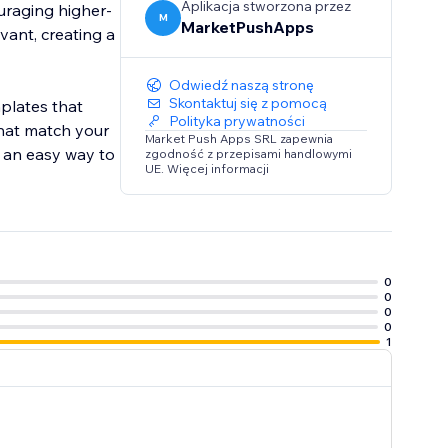
Aplikacja stworzona przez
ouraging higher-
M
MarketPushApps
vant, creating a
Odwiedź naszą stronę
Skontaktuj się z pomocą
plates that
Polityka prywatności
that match your
Market Push Apps SRL zapewnia
s an easy way to
zgodność z przepisami handlowymi
UE. Więcej informacji
0
0
0
0
1