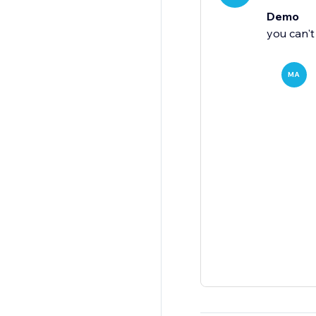
Demo
you can't
MA