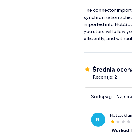
The connector imports
synchronization sched
imported into HubSp
you store will allow 
efficiently, and withou
Średnia ocen
Recenzje: 2
Sortuj wg:
Najno
Flattackfa
FL
Worked f