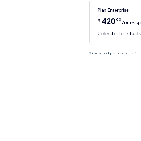
Plan Enterprise
420
00
$
/miesią
Unlimited contact
* Cena jest podana w USD.