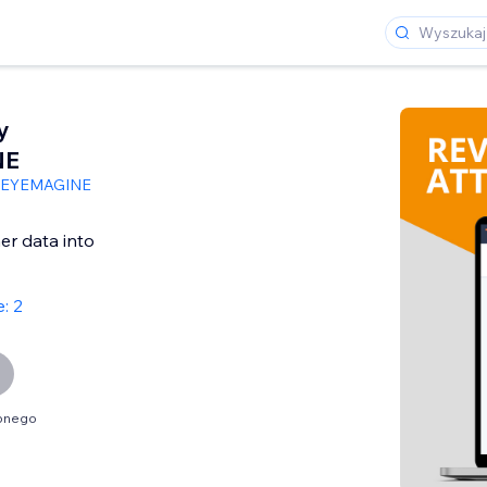
y
NE
EYEMAGINE
er data into
: 2
óbnego