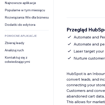
Konwersja
Rozwiązania dla 
Najnowsze aplikacje
PDF
Efekty obrazu
Czat
magazynowania
Udostępnianie plików
Popularne w tym miesiącu
Przyciski i menu
Komentarze
Dropshipping
Wiadomości
Banery i odznaki
Rozwiązania Wix dla biznesu
Telefon
Ceny i subskrypcja
Usługi związane z treścią
Kalkulatory
Społeczność
Dodatki do edytora
Crowdfunding
Przegląd HubS
Efekty tekstowe
Szukaj
Opinie i polecenia
Żywność i napoje
POMOCNE APLIKACJE
Pogoda
Automate and Per
CRM
Zbieraj leady
Wykresy i tabele
Automate and pers
Analizuj ruch
Laser target your
Kontaktuj się z 
Nurture customer
odwiedzającymi
HubSpot is an Inbound
convert leads, and inc
connecting your store
Customers and convert Leads into Customer
abandoned cart data, 
This allows for marke