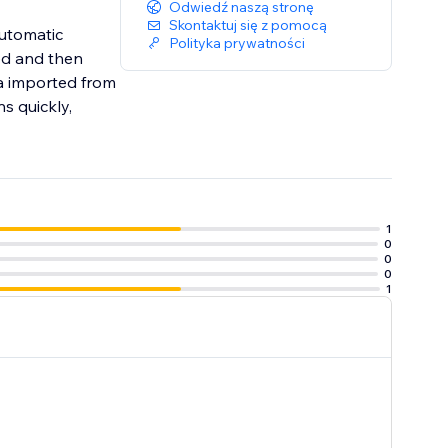
Odwiedź naszą stronę
Skontaktuj się z pomocą
automatic
Polityka prywatności
ed and then
 imported from
s quickly,
1
0
0
0
1