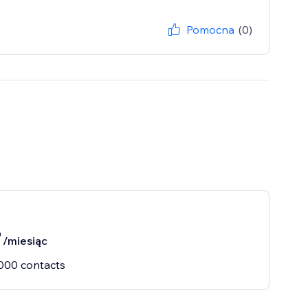
Pomocna
(0)
0
/miesiąc
000 contacts