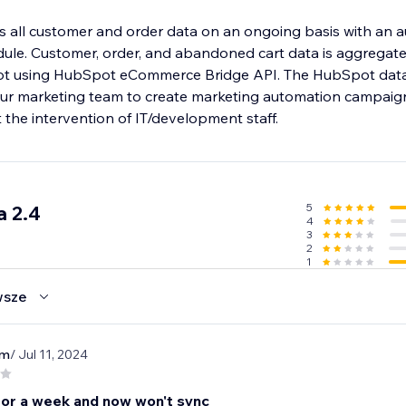
 all customer and order data on an ongoing basis with an 
ule. Customer, order, and abandoned cart data is aggregat
ot using HubSpot eCommerce Bridge API. The HubSpot data
your marketing team to create marketing automation campaign
t the intervention of IT/development staff.
5
a 2.4
4
3
2
1
wsze
rm
/ Jul 11, 2024
or a week and now won't sync