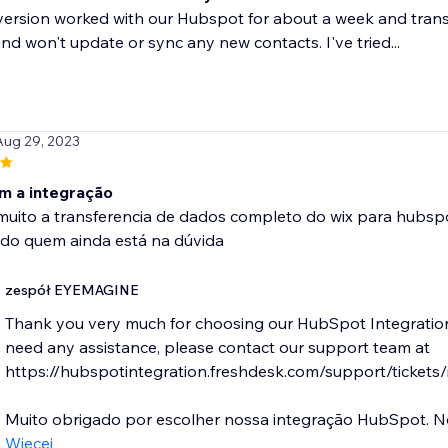
version worked with our Hubspot for about a week and trans
d won't update or sync any new contacts. I've tried...
Aug 29, 2023
m a integração
 muito a transferencia de dados completo do wix para hubsp
o quem ainda está na dúvida
zespół EYEMAGINE
Thank you very much for choosing our HubSpot Integration.
need any assistance, please contact our support team at
https://hubspotintegration.freshdesk.com/support/tickets/
Muito obrigado por escolher nossa integração HubSpot. Nó
Więcej