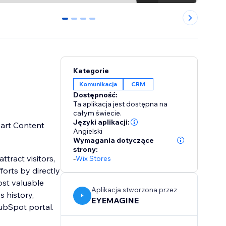
0
1
2
3
Kategorie
Komunikacja
CRM
Dostępność:
Ta aplikacja jest dostępna na
całym świecie.
Języki aplikacji:
art Content
Angielski
Wymagania dotyczące
strony:
tract visitors,
-
Wix Stores
orts by directly
ost valuable
Aplikacja stworzona przez
E
EYEMAGINE
ubSpot portal.