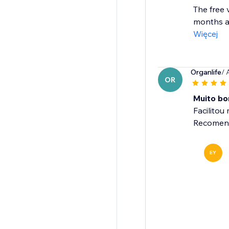
The free 
months an
Więcej
Organlife
/ 
OR
Muito bo
Facilitou
Recomend
EY