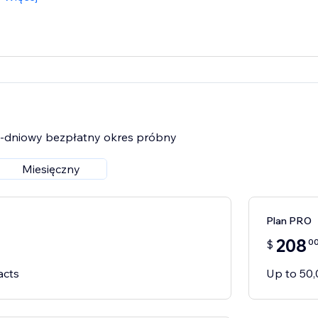
30-dniowy bezpłatny okres próbny
Miesięczny
Plan PRO
208
0
$
acts
Up to 50,