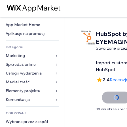
App Market Home
HubSpot b
Aplikacje na promocji
EYEMAGI
Kategorie
Stworzone przez
Marketing
Import custom
Sprzedaż online
Reklamy
HubSpot
Smartfon
Usługi i wydarzenia
Aplikacje do sklepów
2.4
Recenzje
Analityka
Wysyłka i dostawa
Media i treść
Hotele
Social media
Przyciski sprzedaży
Wydarzenia
Elementy projektu
Galeria
SEO
Zajęcia on-line
Restauracje
Muzyka
Mapy i nawigacja
Komunikacja 
Zaangażowanie
Druk na żądanie
Nieruchomości
Podkasty
Prywatność i bezpieczeństwo
Formularze
30 dni okresu pr
Listy witryn
Rachunkowość
ODKRYWAJ
Rezerwacje
Fotografia
Zegar
Blog
E-mail
Kupony i lojalność
Wybrane przez zespół
Film
Szablony stron
Ankiety