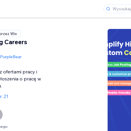
przez Wix
g Careers
PurpleBear
z ofertami pracy i
łoszenia o pracę w
.
: 21
nego