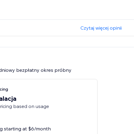
Czytaj więcej opinii
7-dniowy bezpłatny okres próbny
cing
alacja
pricing based on usage
ng starting at $6/month