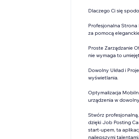
Dlaczego Ci się spod
Profesjonalna Strona 
za pomocą eleganckiej
Proste Zarządzanie Of
nie wymaga to umiejęt
Dowolny Układ i Proje
wyświetlania.
Optymalizacja Mobilna
urządzenia w dowolny
Stwórz profesjonalną,
dzięki Job Posting Car
start-upem, ta aplika
najlepszymi talentami