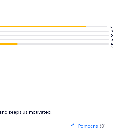
ifikowanych
17
0
0
0
4
 and keeps us motivated.
Pomocna
(0)