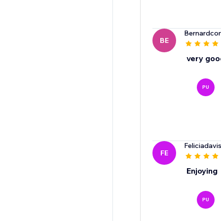
Bernardc
BE
very goo
PU
Feliciadav
FE
Enjoying
PU