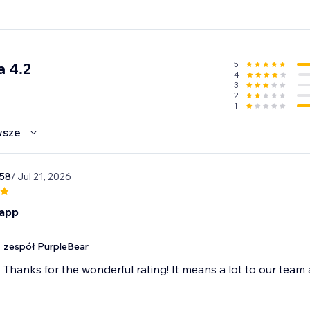
ów i rekruterów, którzy skutecznie chcą przyciągać wykwal
 teraz i zacznij budować swoją stronę kariery już dziś.
5
a 4.2
4
3
2
1
wsze
58
/ Jul 21, 2026
 app
zespół PurpleBear
Thanks for the wonderful rating! It means a lot to our team