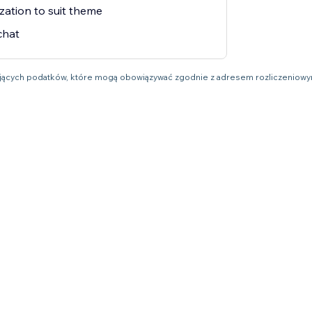
zation to suit theme
chat
ujących podatków, które mogą obowiązywać zgodnie z adresem rozliczeniow