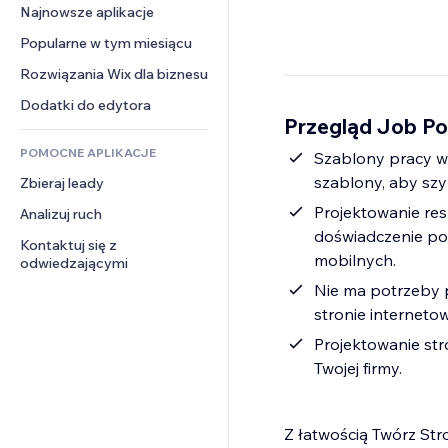
Konwersja
Rozwiązania dla 
Najnowsze aplikacje
PDF
Efekty obrazu
Czat
magazynowania
Udostępnianie plików
Popularne w tym miesiącu
Przyciski i menu
Komentarze
Dropshipping
Wiadomości
Banery i odznaki
Rozwiązania Wix dla biznesu
Telefon
Ceny i subskrypcja
Usługi związane z treścią
Kalkulatory
Społeczność
Dodatki do edytora
Crowdfunding
Przegląd Job Po
Efekty tekstowe
Szukaj
Opinie i polecenia
Żywność i napoje
POMOCNE APLIKACJE
Pogoda
Szablony pracy w
CRM
szablony, aby szy
Zbieraj leady
Wykresy i tabele
Projektowanie res
Analizuj ruch
doświadczenie pod
Kontaktuj się z 
mobilnych.
odwiedzającymi
Nie ma potrzeby p
stronie interneto
Projektowanie str
Twojej firmy.
Z łatwością Twórz Stro