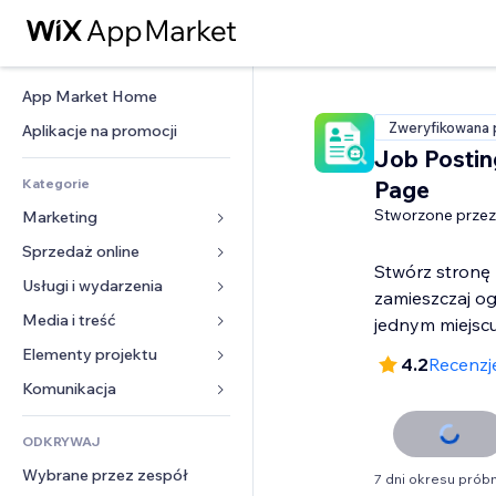
App Market Home
Zweryfikowana 
Aplikacje na promocji
Job Postin
Kategorie
Page
Stworzone przez
Marketing
Sprzedaż online
Reklamy
Stwórz stronę 
Smartfon
Usługi i wydarzenia
Aplikacje do sklepów
zamieszczaj og
Analityka
Wysyłka i dostawa
Media i treść
Hotele
jednym miejscu
Social media
Przyciski sprzedaży
Wydarzenia
Elementy projektu
Galeria
4.2
Recenzje
SEO
Zajęcia on-line
Restauracje
Muzyka
Mapy i nawigacja
Komunikacja 
Zaangażowanie
Druk na żądanie
Nieruchomości
Podkasty
Prywatność i bezpieczeństwo
Formularze
Listy witryn
Rachunkowość
ODKRYWAJ
Rezerwacje
Fotografia
Zegar
Blog
E-mail
Kupony i lojalność
Wybrane przez zespół
Film
7 dni okresu prób
Szablony stron
Ankiety