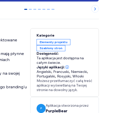
0
1
2
3
4
5
6
Kategorie
jektowane
Elementy projektu
Szablony stron
i mają płynne
Dostępność:
Ta aplikacja jest dostępna na
niach
całym świecie.
Języki aplikacji:
Angielski
,
Francuski
,
Niemiecki
,
y na swojej
Portugalski
,
Rosyjski
,
Włoski
Możesz przetłumaczyć całą treść
aplikacji wyświetlaną na Twojej
ego branding'u
stronie na dowolny język.
Aplikacja stworzona przez
P
PurpleBear