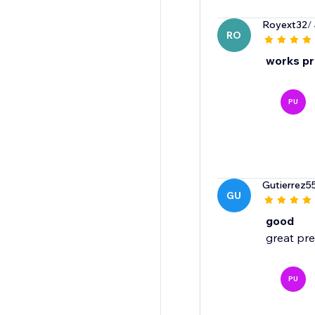
Royext32
/
RO
works pr
PU
Gutierrez5
GU
good
great pr
PU