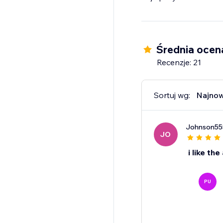
Idealne dla pracodawc
kandydatów. Zainstaluj
Średnia ocen
Recenzje: 21
Sortuj wg:
Najno
Johnson55
JO
i like the
PU