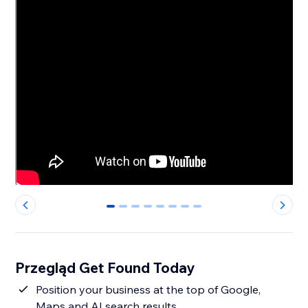
0
1
2
3
4
5
6
7
Przegląd Get Found Today
Position your business at the top of Google,
Maps and AI search results