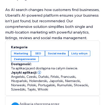
As AI search changes how customers find businesses,
Uberall’s AI-powered platform ensures your business
isn't just found, but recommended. Our
comprehensive solution simplifies both single and
multi-location marketing with powerful analytics,
listings, reviews and social media management.
Kategorie
Marketing
SEO
Social media
Listy witryn
Zaangażowanie
Dostępność:
Ta aplikacja jest dostępna na całym świecie.
Języki aplikacji:
Angielski
,
Czeski
,
Duński
,
Fiński
,
Francuski
,
Hiszpański
,
Holenderski
,
Japoński
,
Niemiecki
,
Norweski
,
Polski
,
Portugalski
,
Rumuński
,
Słowacki
,
Szwedzki
,
Tajski
,
Włoski
Aplikacja stworzona przez