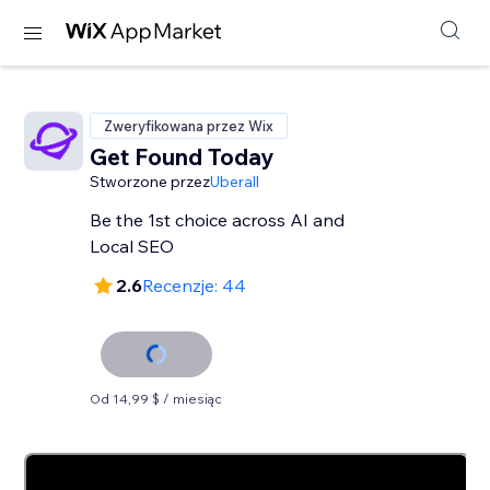
Zweryfikowana przez Wix
Get Found Today
Stworzone przez
Uberall
Be the 1st choice across AI and
Local SEO
2.6
Recenzje: 44
Od 14,99 $ / miesiąc