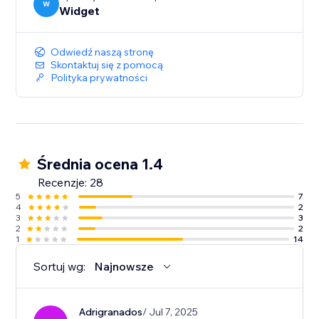
W
Widget
Odwiedź naszą stronę
Skontaktuj się z pomocą
Polityka prywatności
Średnia ocena 1.4
Recenzje: 28
5
7
4
2
3
3
2
2
1
14
Sortuj wg:
Najnowsze
Adrigranados
/ Jul 7, 2025