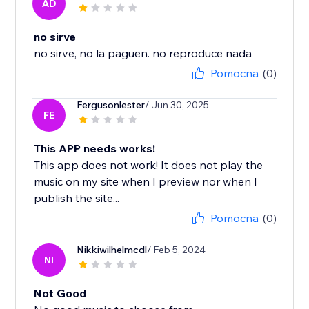
AD
no sirve
no sirve, no la paguen. no reproduce nada
Pomocna
(0)
Fergusonlester
/ Jun 30, 2025
FE
This APP needs works!
This app does not work! It does not play the
music on my site when I preview nor when I
publish the site...
Pomocna
(0)
Nikkiwilhelmcdl
/ Feb 5, 2024
NI
Not Good