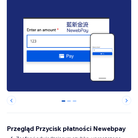
0
1
2
Przegląd Przycisk płatności Newebpay