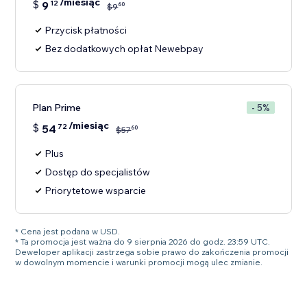
/miesiąc
$
9
12
60
$
9
Przycisk płatności
Bez dodatkowych opłat Newebpay
Plan Prime
- 5%
/miesiąc
$
54
72
60
$
57
Plus
Dostęp do specjalistów
Priorytetowe wsparcie
* Cena jest podana w USD.
* Ta promocja jest ważna do 9 sierpnia 2026 do godz. 23:59 UTC.
Deweloper aplikacji zastrzega sobie prawo do zakończenia promocji
w dowolnym momencie i warunki promocji mogą ulec zmianie.