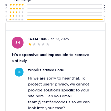
5
0
4
0
3
0
2
0
1
1
343343sun
/ Jan 23, 2025
34
It's expensive and impossible to remove
entirely
zespół Certified Code
CE
Hi, we are sorry to hear that. To
protect users' privacy, we cannot
provide solutions specific to your
site here. Can you email
team@certifiedcode.us so we can
look into your case?