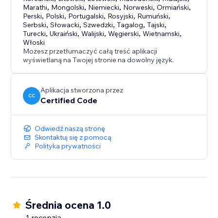
Marathi
,
Mongolski
,
Niemiecki
,
Norweski
,
Ormiański
,
Perski
,
Polski
,
Portugalski
,
Rosyjski
,
Rumuński
,
Serbski
,
Słowacki
,
Szwedzki
,
Tagalog
,
Tajski
,
Turecki
,
Ukraiński
,
Walijski
,
Węgierski
,
Wietnamski
,
Włoski
Możesz przetłumaczyć całą treść aplikacji
wyświetlaną na Twojej stronie na dowolny język.
Aplikacja stworzona przez
CC
Certified Code
Odwiedź naszą stronę
Skontaktuj się z pomocą
Polityka prywatności
Średnia ocena 1.0
1 recenzja