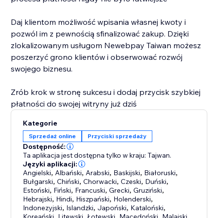
Daj klientom możliwość wpisania własnej kwoty i
pozwól im z pewnością sfinalizować zakup. Dzięki
zlokalizowanym usługom Newebpay Taiwan możesz
poszerzyć grono klientów i obserwować rozwój
swojego biznesu.
Zrób krok w stronę sukcesu i dodaj przycisk szybkiej
płatności do swojej witryny już dziś
Kategorie
Sprzedaż online
Przyciski sprzedaży
Dostępność:
Ta aplikacja jest dostępna tylko w kraju: Tajwan.
Języki aplikacji:
Angielski
,
Albański
,
Arabski
,
Baskijski
,
Białoruski
,
Bułgarski
,
Chiński
,
Chorwacki
,
Czeski
,
Duński
,
Estoński
,
Fiński
,
Francuski
,
Grecki
,
Gruziński
,
Hebrajski
,
Hindi
,
Hiszpański
,
Holenderski
,
Indonezyjski
,
Islandzki
,
Japoński
,
Kataloński
,
Koreański
,
Litewski
,
Łotewski
,
Macedoński
,
Malajski
,