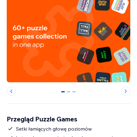
0
1
2
Przegląd Puzzle Games
Setki łamiących głowę poziomów