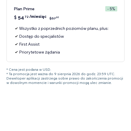
Plan Prime
- 5%
/miesiąc
$
54
72
60
$
57
Wszystko z poprzednich poziomów planu, plus:
Dostęp do specjalistów
First Assist
Priorytetowe żądania
* Cena jest podana w USD.
* Ta promocja jest ważna do 9 sierpnia 2026 do godz. 23:59 UTC.
Deweloper aplikacji zastrzega sobie prawo do zakończenia promocji
w dowolnym momencie i warunki promocji mogą ulec zmianie.