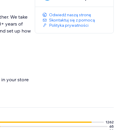
Odwiedź naszą stronę
ther. We take
Skontaktuj się z pomocą
0+ years of
Polityka prywatności
and set up how
in your store
1262
65