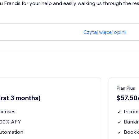
 Francis for your help and easily walking us through the reso
Czytaj więcej opinii
Plan Plus
irst 3 months)
$57.50/
penses
Incom
3.00% APY
Banki
utomation
Bookk