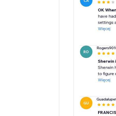
CA
OK When
have had 
settings 
Więcej
Rogers901
RO
Sherwin i
Sherwin 
to figure 
Więcej
Guadalupe
GU
FRANCIS 