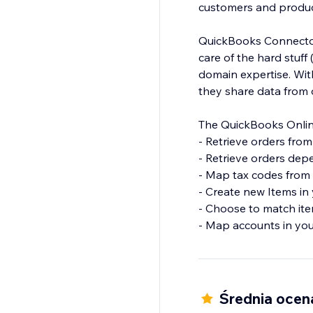
customers and produc
QuickBooks Connector
care of the hard stuf
domain expertise. Wi
they share data from 
The QuickBooks Online
- Retrieve orders fro
- Retrieve orders dep
- Map tax codes from 
- Create new Items in
- Choose to match it
- Map accounts in you
Średnia ocen