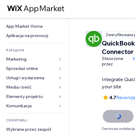
App Market Home
Zweryfikowana 
Aplikacje na promocji
QuickBook
Kategorie
Connector
Stworzone
I
Marketing
przez
Sprzedaż online
Reklamy
Smartfon
Usługi i wydarzenia
Aplikacje do sklepów
Integrate Qui
Analityka
Wysyłka i dostawa
your site
Media i treść
Hotele
Social media
Przyciski sprzedaży
Wydarzenia
Elementy projektu
Galeria
4.7
Recenzj
SEO
Zajęcia on-line
Restauracje
Muzyka
Mapy i nawigacja
Komunikacja 
Zaangażowanie
Druk na żądanie
Nieruchomości
Podkasty
Prywatność i bezpieczeństwo
Formularze
Listy witryn
Rachunkowość
ODKRYWAJ
Rezerwacje
Fotografia
Zegar
Blog
E-mail
Kupony i lojalność
Darmowa instalacja
Wybrane przez zespół
Film
Szablony stron
Ankiety