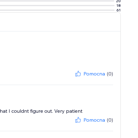
20
18
61
Pomocna
(0)
at I couldnt figure out. Very patient
Pomocna
(0)