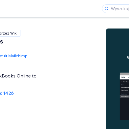
przez Wix
s
ntuit Mailchimp
ckBooks Online to
e: 1426