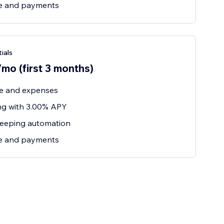
ce and payments
ials
mo (first 3 months)
e and expenses
ng with 3.00% APY
eeping automation
ce and payments