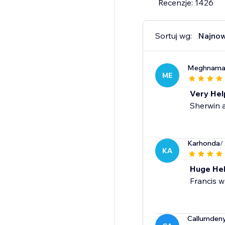
Recenzje: 1426
Sortuj wg:
Najno
Meghnama
ME
Very Hel
Sherwin 
Karhonda
/
KA
Huge He
Francis w
Callumden