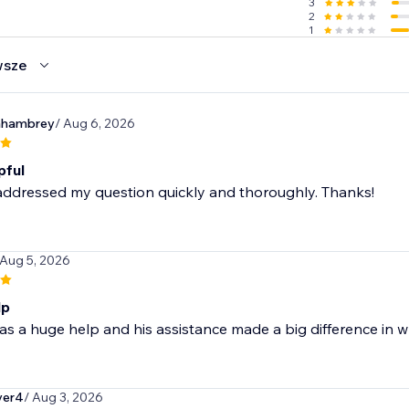
3
2
1
wsze
hambrey
/ Aug 6, 2026
pful
addressed my question quickly and thoroughly. Thanks!
 Aug 5, 2026
lp
as a huge help and his assistance made a big difference in wh
yer4
/ Aug 3, 2026