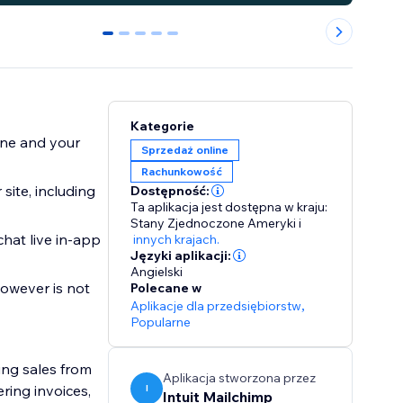
0
1
2
3
4
Kategorie
ine and your
Sprzedaż online
Rachunkowość
site, including
Dostępność:
Ta aplikacja jest dostępna w kraju:
Stany Zjednoczone Ameryki
i
hat live in-app
innych krajach.
Języki aplikacji:
Angielski
owever is not
Polecane w
Aplikacje dla przedsiębiorstw
,
Popularne
ng sales from
Aplikacja stworzona przez
ring invoices,
I
Intuit Mailchimp