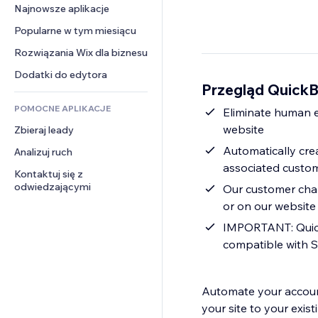
Konwersja
Rozwiązania dla 
Najnowsze aplikacje
PDF
Efekty obrazu
Czat
magazynowania
Udostępnianie plików
Popularne w tym miesiącu
Przyciski i menu
Komentarze
Dropshipping
Wiadomości
Banery i odznaki
Rozwiązania Wix dla biznesu
Telefon
Ceny i subskrypcja
Usługi związane z treścią
Kalkulatory
Społeczność
Dodatki do edytora
Crowdfunding
Przegląd Quick
Efekty tekstowe
Szukaj
Opinie i polecenia
Żywność i napoje
POMOCNE APLIKACJE
Pogoda
Eliminate human 
CRM
website
Zbieraj leady
Wykresy i tabele
Automatically cre
Analizuj ruch
associated custo
Kontaktuj się z 
odwiedzającymi
Our customer cham
or on our website
IMPORTANT: Quick
compatible with S
Automate your accoun
your site to your exi