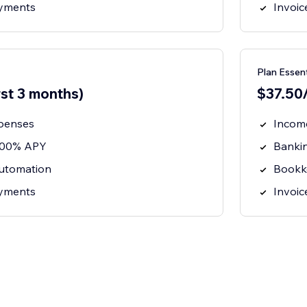
ayments
Invoi
Plan Essent
rst 3 months)
$37.50/
penses
Incom
3.00% APY
Banki
utomation
Bookk
ayments
Invoi