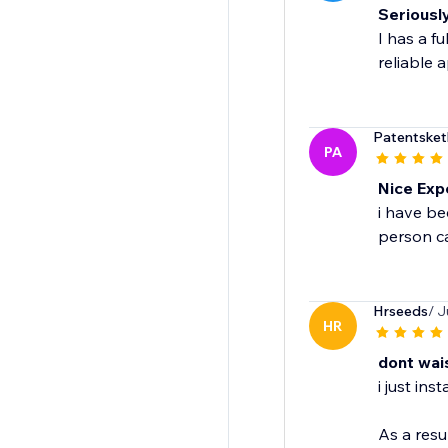
Seriousl
I has a f
reliable a
Patentsket
PA
Nice Exp
i have be
person ca
Hrseeds
/ J
HR
dont wais
i just inst
As a resu