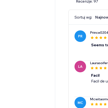
Recenzje: 97
Sortuj wg:
Najno
Prince020
PR
Seems to
Laurasoifer
LA
Facil
Facil de 
Mcwitaomc
MC