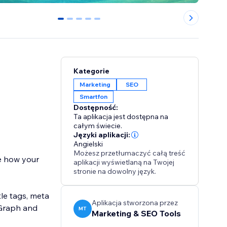
0
1
2
3
4
Kategorie
Marketing
SEO
Smartfon
Dostępność:
Ta aplikacja jest dostępna na
całym świecie.
Języki aplikacji:
Angielski
Możesz przetłumaczyć całą treść
e how your
aplikacji wyświetlaną na Twojej
stronie na dowolny język.
tle tags, meta
Aplikacja stworzona przez
 Graph and
MT
Marketing & SEO Tools