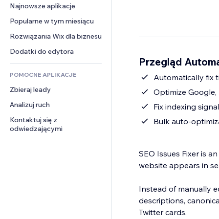
Konwersja
Rozwiązania dla 
Najnowsze aplikacje
PDF
Efekty obrazu
Czat
magazynowania
Udostępnianie plików
Popularne w tym miesiącu
Przyciski i menu
Komentarze
Dropshipping
Wiadomości
Banery i odznaki
Rozwiązania Wix dla biznesu
Telefon
Ceny i subskrypcja
Usługi związane z treścią
Kalkulatory
Społeczność
Dodatki do edytora
Crowdfunding
Przegląd Automa
Efekty tekstowe
Szukaj
Opinie i polecenia
Żywność i napoje
POMOCNE APLIKACJE
Pogoda
Automatically fix 
CRM
Zbieraj leady
Wykresy i tabele
Optimize Google, 
Analizuj ruch
Fix indexing signa
Kontaktuj się z 
Bulk auto-optimiza
odwiedzającymi
SEO Issues Fixer is 
website appears in se
Instead of manually ed
descriptions, canonica
Twitter cards.