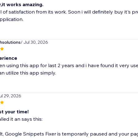
y,it works amazing.
ull of satisfaction from its work. Soon i will definitely buy it
pplication.
hsolutions
/ Jul 30, 2026
erience
en using this app for last 2 years and i have found it very use
n utilize this app simply.
ul 29, 2026
t your time!
alled it an says this:
lt, Google Snippets Fixer is temporarily paused and your pa