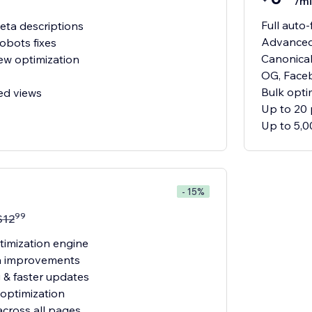
/mi
Full auto-
meta descriptions
Advanced 
robots fixes
Canonical
ew optimization
OG, Face
Bulk opti
ed views
Up to 20
Up to 5,0
- 15%
99
$
12
imization engine
ta improvements
g & faster updates
 optimization
across all pages