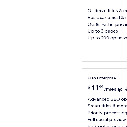
Optimize titles & 
Basic canonical & 
OG & Twitter previ
Up to 3 pages
Up to 200 optimiz
Plan Enterprise
11
04
$
/miesiąc
Advanced SEO opt
Smart titles & me
Priority processin
Full social preview
Bulk optimization 