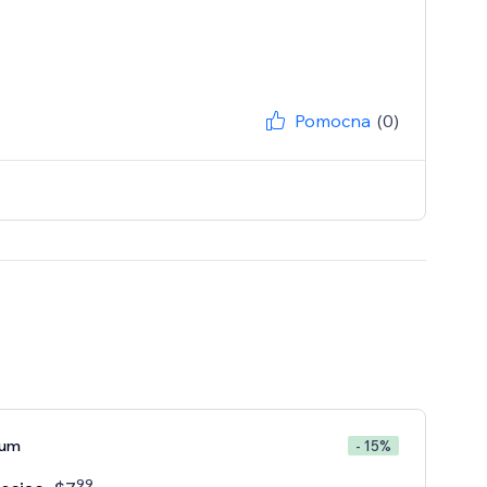
Pomocna
(0)
ium
- 15%
99