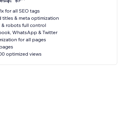
esiąc
$
7
fix for all SEO tags
titles & meta optimization
 & robots full control
book, WhatsApp & Twitter
mization for all pages
 pages
00 optimized views