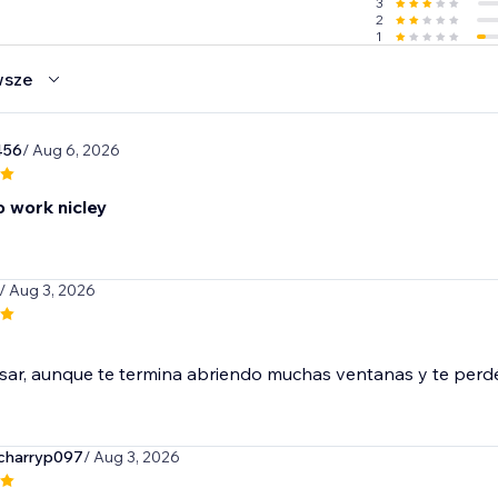
3
2
1
wsze
456
/ Aug 6, 2026
 work nicley
/ Aug 3, 2026
usar, aunque te termina abriendo muchas ventanas y te perd
harryp097
/ Aug 3, 2026