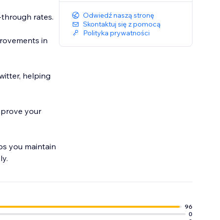
Odwiedź naszą stronę
k-through rates.
Skontaktuj się z pomocą
Polityka prywatności
provements in
tter, helping
improve your
lps you maintain
ly.
96
0