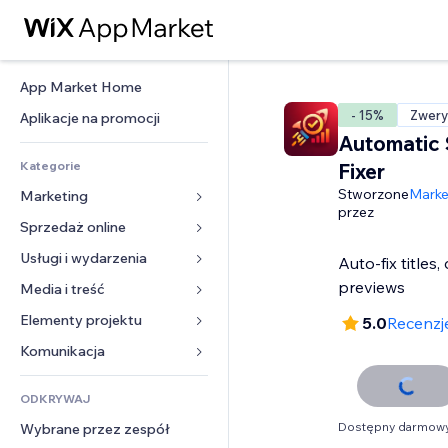
App Market Home
- 15%
Zwery
Aplikacje na promocji
Automatic
Kategorie
Fixer
Stworzone
Marke
Marketing
przez
Sprzedaż online
Reklamy
Smartfon
Usługi i wydarzenia
Aplikacje do sklepów
Auto-fix titles,
Analityka
Wysyłka i dostawa
previews
Media i treść
Hotele
Social media
Przyciski sprzedaży
Wydarzenia
Elementy projektu
Galeria
5.0
Recenzj
SEO
Zajęcia on-line
Restauracje
Muzyka
Mapy i nawigacja
Komunikacja 
Zaangażowanie
Druk na żądanie
Nieruchomości
Podkasty
Prywatność i bezpieczeństwo
Formularze
Listy witryn
Rachunkowość
ODKRYWAJ
Rezerwacje
Fotografia
Zegar
Blog
E-mail
Kupony i lojalność
Dostępny darmowy
Wybrane przez zespół
Film
Szablony stron
Ankiety