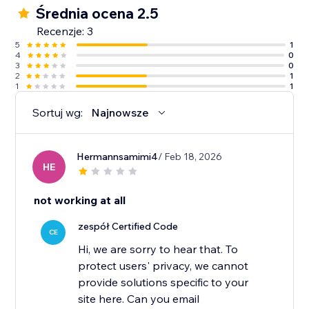
Średnia ocena 2.5
Recenzje: 3
5
1
4
0
3
0
2
1
1
1
Sortuj wg:
Najnowsze
Hermannsamimi4
/ Feb 18, 2026
HE
not working at all
zespół Certified Code
CE
Hi, we are sorry to hear that. To
protect users' privacy, we cannot
provide solutions specific to your
site here. Can you email