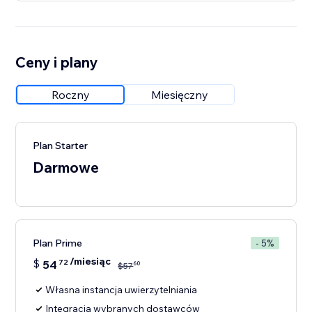
Ceny i plany
Roczny
Miesięczny
Plan Starter
Darmowe
Plan Prime
- 5%
/miesiąc
$
54
72
60
$
57
Własna instancja uwierzytelniania
Integracja wybranych dostawców