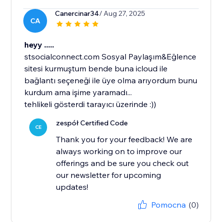
Canercinar34
/ Aug 27, 2025
CA
heyy .....
stsocialconnect.com Sosyal Paylaşım&Eğlence
sitesi kurmuştum bende buna icloud ile
bağlantı seçeneği ile üye olma arıyordum bunu
kurdum ama işime yaramadı...
tehlikeli gösterdi tarayıcı üzerinde :))
zespół Certified Code
CE
Thank you for your feedback! We are
always working on to improve our
offerings and be sure you check out
our newsletter for upcoming
updates!
Pomocna
(0)