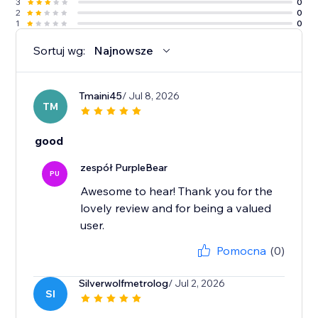
3
0
2
0
1
0
Sortuj wg:
Najnowsze
Tmaini45
/ Jul 8, 2026
TM
good
zespół PurpleBear
PU
Awesome to hear! Thank you for the
lovely review and for being a valued
user.
Pomocna
(0)
Silverwolfmetrolog
/ Jul 2, 2026
SI