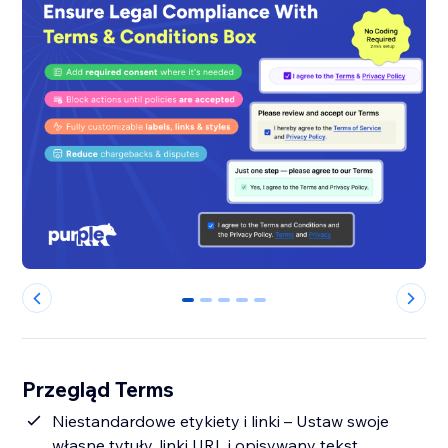
0
1
2
3
4
Przegląd Terms
Niestandardowe etykiety i linki – Ustaw swoje
własne tytuły, linki URL i opisywany tekst.