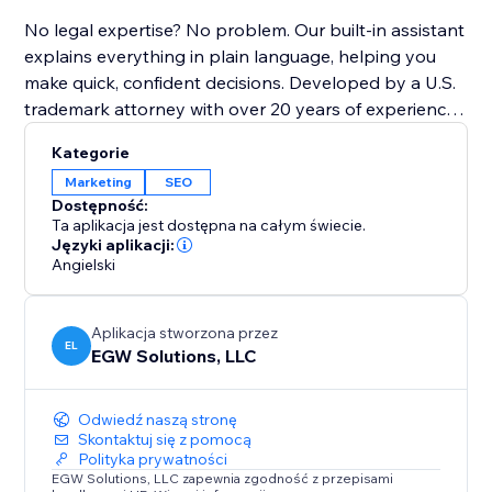
No legal expertise? No problem. Our built-in assistant
explains everything in plain language, helping you
make quick, confident decisions. Developed by a U.S.
trademark attorney with over 20 years of experience,
TrademarkBob AI is designed for ease of use and
Kategorie
affordability—perfect for any budget.
Marketing
SEO
Dostępność:
Risk-free, cancel anytime. Whether launching a new
Ta aplikacja jest dostępna na całym świecie.
business, protecting a product, or solidifying your
Języki aplikacji:
Angielski
brand for SEO, TrademarkBob AI is your trusted
partner. Install now, start your first search instantly,
and secure your brand and SEO future today.
Aplikacja stworzona przez
EL
EGW Solutions, LLC
Odwiedź naszą stronę
Skontaktuj się z pomocą
Polityka prywatności
EGW Solutions, LLC zapewnia zgodność z przepisami