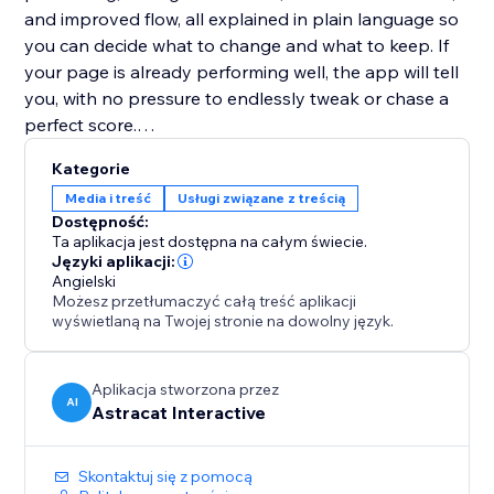
and improved flow, all explained in plain language so
you can decide what to change and what to keep. If
your page is already performing well, the app will tell
you, with no pressure to endlessly tweak or chase a
perfect score.
Kategorie
Website Copy Optimizer is designed to support
Media i treść
Usługi związane z treścią
better decisions, not overwrite your voice. Apply only
Dostępność:
the suggestions that fit your goals, brand, and
Ta aplikacja jest dostępna na całym świecie.
audience.
Języki aplikacji:
Angielski
Możesz przetłumaczyć całą treść aplikacji
No writing experience or SEO knowledge required.
wyświetlaną na Twojej stronie na dowolny język.
Perfect for landing pages, product pages, service
pages, and blogs that need to perform better without
Aplikacja stworzona przez
AI
Astracat Interactive
over-optimization or guesswork.
Skontaktuj się z pomocą