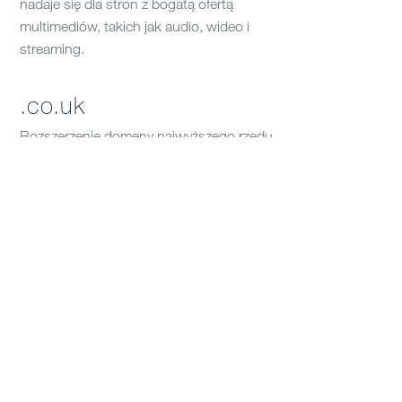
nadaje się dla stron z bogatą ofertą
multimediów, takich jak audio, wideo i
streaming.
.co.uk
Rozszerzenie domeny najwyższego rzędu
dla stron z kodem kraju - Zjednoczonego
Królestwa.
.com.br
Podobnie jak .co.uk, to rozszerzenie
domeny najwyższego poziomu
przyznawane jest stronom z Brazylii.