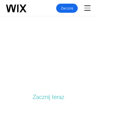
Zacznij
Znajdź właściwą
domenę dla swojej firmy
Rozszerzenie domeny to końcówka
każdego adresu sieciowego. Domeny
najwyższego poziomu mają zazwyczaj
trzy lub cztery litery.
Zacznij teraz