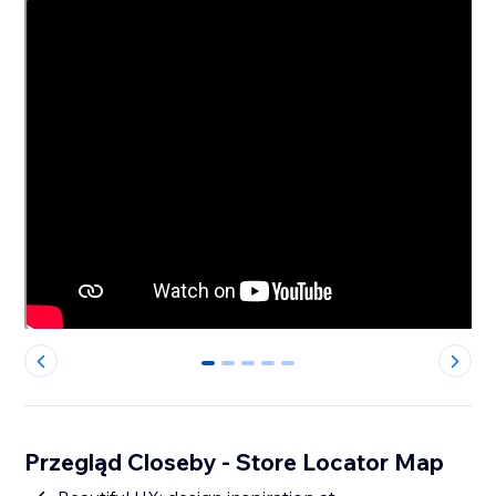
0
1
2
3
4
Przegląd Closeby - Store Locator Map