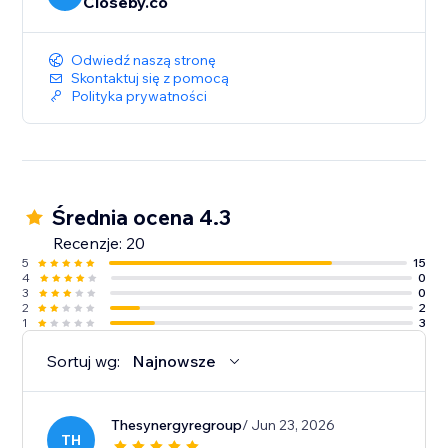
Closeby.co
Odwiedź naszą stronę
Skontaktuj się z pomocą
Polityka prywatności
Średnia ocena 4.3
Recenzje: 20
5
15
4
0
3
0
2
2
1
3
Sortuj wg:
Najnowsze
Thesynergyregroup
/ Jun 23, 2026
TH