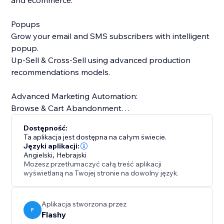
and ecommerce.
Popups
Grow your email and SMS subscribers with intelligent
popup.
Up-Sell & Cross-Sell using advanced production
recommendations models.
Advanced Marketing Automation:
Browse & Cart Abandonment
Cart Abandonment
Dostępność:
Post Purchase and many more...
Ta aplikacja jest dostępna na całym świecie.
Języki aplikacji:
Angielski
,
Hebrajski
Możesz przetłumaczyć całą treść aplikacji
wyświetlaną na Twojej stronie na dowolny język.
Aplikacja stworzona przez
F
Flashy