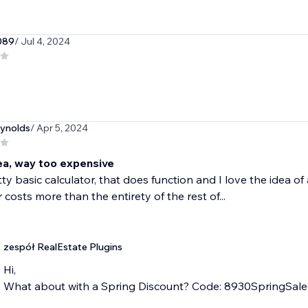
089
/ Jul 4, 2024
eynolds
/ Apr 5, 2024
ea, way too expensive
retty basic calculator, that does function and I love the idea o
 costs more than the entirety of the rest of...
zespół RealEstate Plugins
Hi,
What about with a Spring Discount? Code: 8930SpringSale