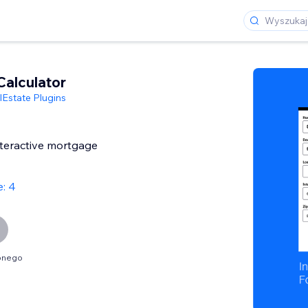
alculator
lEstate Plugins
interactive mortgage
: 4
óbnego