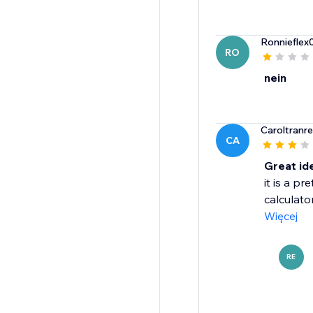
Ronnieflex
RO
nein
Caroltranr
CA
Great id
it is a p
calculator
Więcej
RE