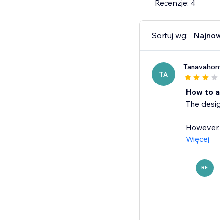
Recenzje: 4
Sortuj wg:
Najno
Tanavaho
TA
How to a
The design
However, 
Więcej
RE