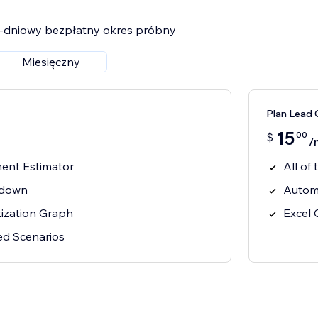
14-dniowy bezpłatny okres próbny
Miesięczny
Plan Lead 
15
00
$
/
ent Estimator
All of
kdown
Autom
ization Graph
Excel 
ed Scenarios