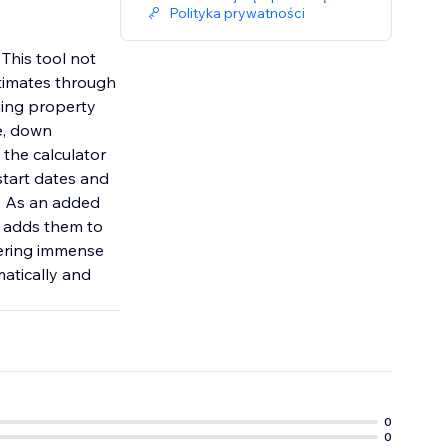
Polityka prywatności
This tool not
stimates through
ding property
e, down
 the calculator
start dates and
s. As an added
y adds them to
vering immense
matically and
0
0