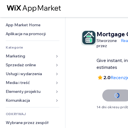
App Market Home
Mortgage C
Aplikacje na promocji
Stworzone
Rea
przez
Kategorie
Marketing
Give instant, 
Sprzedaż online
Reklamy
estimates
Smartfon
Usługi i wydarzenia
Aplikacje do sklepów
2.0
Recenzje
Analityka
Wysyłka i dostawa
Media i treść
Hotele
Social media
Przyciski sprzedaży
Wydarzenia
Elementy projektu
Galeria
SEO
Zajęcia on-line
Restauracje
Muzyka
Mapy i nawigacja
Komunikacja 
Zaangażowanie
Druk na żądanie
Nieruchomości
Podkasty
14 dni okresu pr
Prywatność i bezpieczeństwo
Formularze
Listy witryn
Rachunkowość
ODKRYWAJ
Rezerwacje
Fotografia
Zegar
Blog
E-mail
Kupony i lojalność
Wybrane przez zespół
Film
Szablony stron
Ankiety