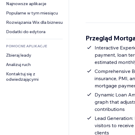
Konwersja
Rozwiązania dla 
Najnowsze aplikacje
PDF
Efekty obrazu
Czat
magazynowania
Udostępnianie plików
Popularne w tym miesiącu
Przyciski i menu
Komentarze
Dropshipping
Wiadomości
Banery i odznaki
Rozwiązania Wix dla biznesu
Telefon
Ceny i subskrypcja
Usługi związane z treścią
Kalkulatory
Społeczność
Dodatki do edytora
Crowdfunding
Przegląd Mortga
Efekty tekstowe
Szukaj
Opinie i polecenia
Żywność i napoje
POMOCNE APLIKACJE
Pogoda
Interactive Experi
CRM
payment, loan term
Zbieraj leady
Wykresy i tabele
estimated monthl
Analizuj ruch
Comprehensive Bre
Kontaktuj się z 
insurance, PMI, an
odwiedzającymi
mortgage payme
Dynamic Loan Amor
graph that adjust
contributions
Lead Generation: E
visitors to receiv
clients