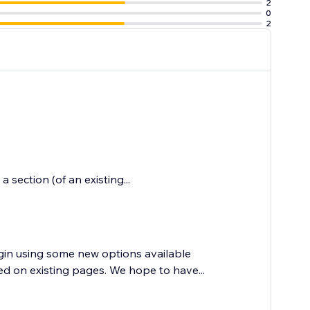
2
0
2
section (of an existing...
ugin using some new options available
ed on existing pages. We hope to have...