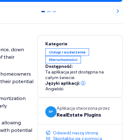
0
1
2
Kategorie
price, down
Usługi i wydarzenia
f their
Nieruchomości
Dostępność:
Ta aplikacja jest dostępna na
x, homeowners
całym świecie.
their potential
Języki aplikacji:
Angielski
mortization
rly
Aplikacja stworzona przez
RP
RealEstate Plugins
, allowing
with potential
Odwiedź naszą stronę
Skontaktuj się z pomocą