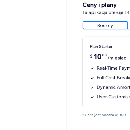
Ceny i plany
Ta aplikacja oferuje 
Roczny
Plan Starter
10
00
$
/miesiąc
Real-Time Paym
Full Cost Brea
Dynamic Amort
User-Customiz
* Cena jest podana w USD.