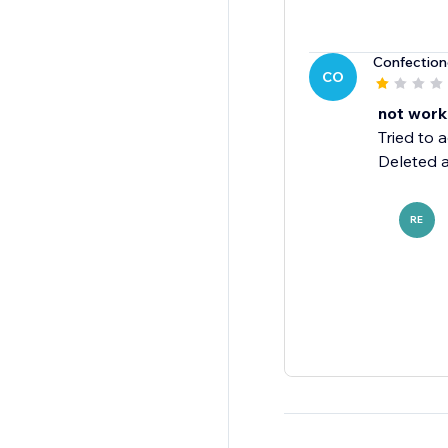
Confection
CO
not work
Tried to 
Deleted a
RE