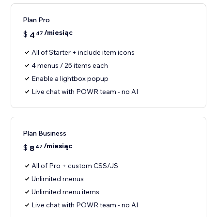
Plan Pro
/miesiąc
$
4
47
All of Starter + include item icons
4 menus / 25 items each
Enable a lightbox popup
Live chat with POWR team - no AI
Plan Business
/miesiąc
$
8
47
All of Pro + custom CSS/JS
Unlimited menus
Unlimited menu items
Live chat with POWR team - no AI