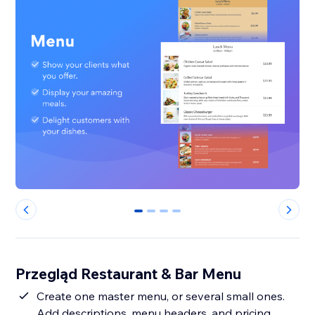
0
1
2
3
Przegląd Restaurant & Bar Menu
Create one master menu, or several small ones.
Add descriptions, menu headers, and pricing