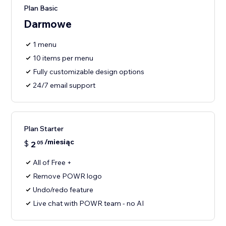
Plan Basic
Darmowe
1 menu
10 items per menu
Fully customizable design options
24/7 email support
Plan Starter
/miesiąc
$
2
05
All of Free +
Remove POWR logo
Undo/redo feature
Live chat with POWR team - no AI