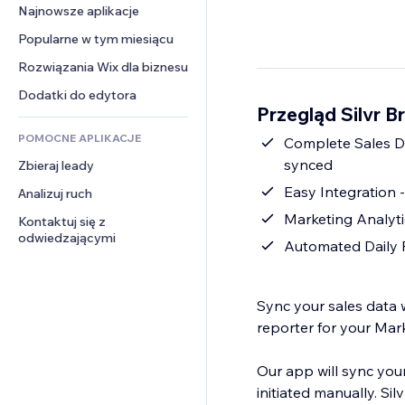
Konwersja
Rozwiązania dla 
Najnowsze aplikacje
PDF
Efekty obrazu
Czat
magazynowania
Udostępnianie plików
Popularne w tym miesiącu
Przyciski i menu
Komentarze
Dropshipping
Wiadomości
Banery i odznaki
Rozwiązania Wix dla biznesu
Telefon
Ceny i subskrypcja
Usługi związane z treścią
Kalkulatory
Społeczność
Dodatki do edytora
Crowdfunding
Przegląd Silvr B
Efekty tekstowe
Szukaj
Opinie i polecenia
Żywność i napoje
POMOCNE APLIKACJE
Pogoda
Complete Sales Dat
CRM
synced
Zbieraj leady
Wykresy i tabele
Easy Integration -
Analizuj ruch
Marketing Analyt
Kontaktuj się z 
odwiedzającymi
Automated Daily P
Sync your sales data 
reporter for your Mar
Our app will sync your Products, Orders, Taxes, and Payment fees to Silvr - automaticall
initiated manually. Si