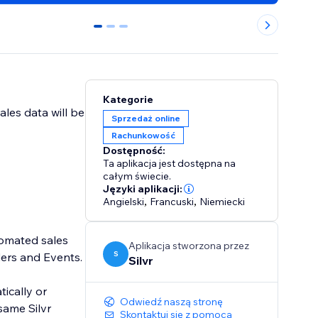
0
1
2
Kategorie
ales data will be
Sprzedaż online
Rachunkowość
Dostępność:
Ta aplikacja jest dostępna na
całym świecie.
Języki aplikacji:
Angielski
,
Francuski
,
Niemiecki
tomated sales
Aplikacja stworzona przez
S
ders and Events.
Silvr
Odwiedź naszą stronę
same Silvr
Skontaktuj się z pomocą