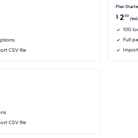
Plan Starte
2
30
$
/mi
100 lo
Full p
options
Import
ort CSV file
ons
ort CSV file