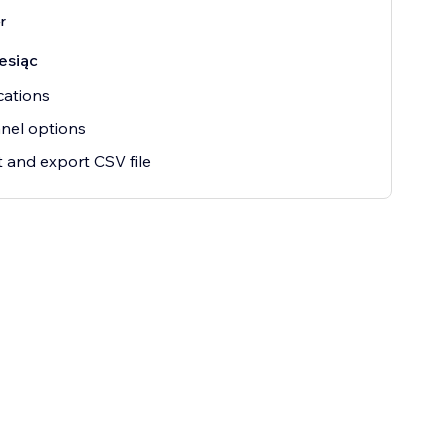
r
esiąc
cations
anel options
 and export CSV file