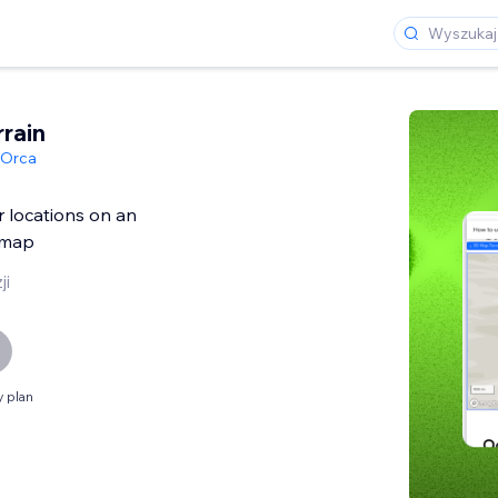
rain
Orca
 locations on an
 map
ji
 plan