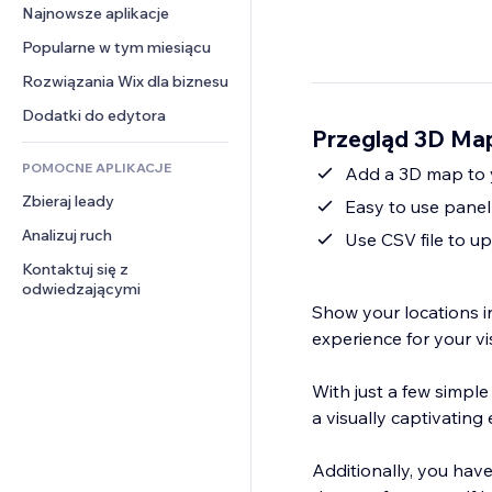
Konwersja
Rozwiązania dla 
Najnowsze aplikacje
PDF
Efekty obrazu
Czat
magazynowania
Udostępnianie plików
Popularne w tym miesiącu
Przyciski i menu
Komentarze
Dropshipping
Wiadomości
Banery i odznaki
Rozwiązania Wix dla biznesu
Telefon
Ceny i subskrypcja
Usługi związane z treścią
Kalkulatory
Społeczność
Dodatki do edytora
Crowdfunding
Przegląd 3D Map
Efekty tekstowe
Szukaj
Opinie i polecenia
Żywność i napoje
POMOCNE APLIKACJE
Pogoda
Add a 3D map to y
CRM
Zbieraj leady
Wykresy i tabele
Easy to use panel
Analizuj ruch
Use CSV file to 
Kontaktuj się z 
odwiedzającymi
Show your locations i
experience for your vi
With just a few simple
a visually captivating
Additionally, you have