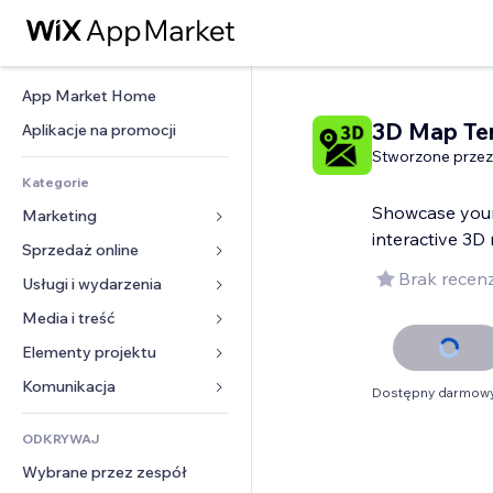
App Market Home
3D Map Ter
Aplikacje na promocji
Stworzone przez
Kategorie
Showcase your
Marketing
interactive 3D
Sprzedaż online
Reklamy
Brak recenz
Smartfon
Usługi i wydarzenia
Aplikacje do sklepów
Analityka
Wysyłka i dostawa
Media i treść
Hotele
Social media
Przyciski sprzedaży
Wydarzenia
Elementy projektu
Galeria
SEO
Zajęcia on-line
Restauracje
Muzyka
Mapy i nawigacja
Komunikacja 
Dostępny darmowy
Zaangażowanie
Druk na żądanie
Nieruchomości
Podkasty
Prywatność i bezpieczeństwo
Formularze
Listy witryn
Rachunkowość
ODKRYWAJ
Rezerwacje
Fotografia
Zegar
Blog
E-mail
Kupony i lojalność
Wybrane przez zespół
Film
Szablony stron
Ankiety