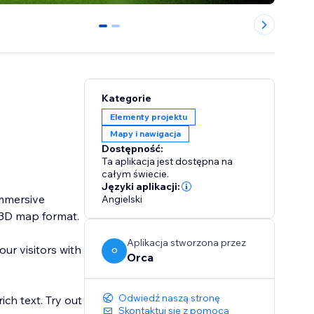
0
1
Kategorie
Elementy projektu
Mapy i nawigacja
Dostępność:
Ta aplikacja jest dostępna na
całym świecie.
Języki aplikacji:
immersive
Angielski
g 3D map format.
Aplikacja stworzona przez
ur visitors with
O
Orca
Odwiedź naszą stronę
ich text. Try out
Skontaktuj się z pomocą