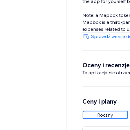
the app for yourself b
Note: a Mapbox token 
Mapbox is a third-part
expenses related to us
Sprawdź wersję de
Oceny i recenzje
Ta aplikacja nie otrzy
Ceny i plany
Roczny