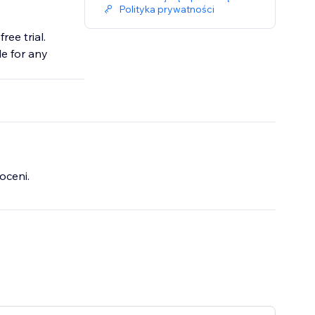
Polityka prywatności
ee trial.
le for any
oceni.