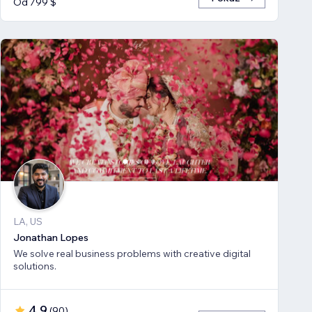
Od 799 $
LA, US
Jonathan Lopes
We solve real business problems with creative digital
solutions.
4,9
(
90
)