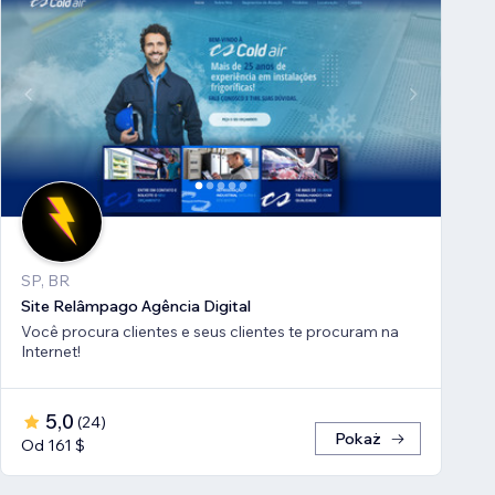
SP, BR
Site Relâmpago Agência Digital
Você procura clientes e seus clientes te procuram na
Internet!
5,0
(
24
)
Pokaż
Od 161 $