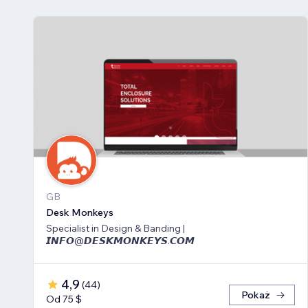
GB
Desk Monkeys
Specialist in Design & Banding |
𝙄𝙉𝙁𝙊@𝘿𝙀𝙎𝙆𝙈𝙊𝙉𝙆𝙀𝙔𝙎.𝘾𝙊𝙈
4,9
(
44
)
Pokaż
Od 75 $