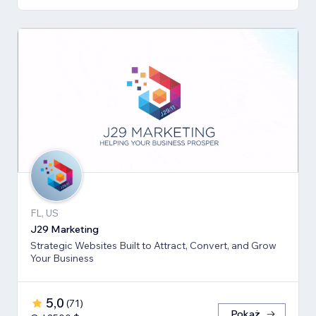
FL, US
J29 Marketing
Strategic Websites Built to Attract, Convert, and Grow
Your Business
5,0
(
71
)
Pokaż