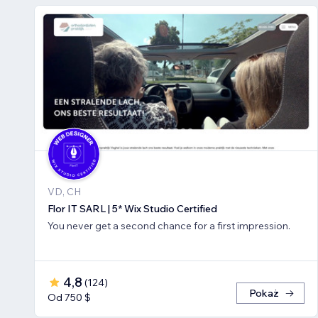
VD, CH
Flor IT SARL | 5* Wix Studio Certified
You never get a second chance for a first impression.
4,8
(
124
)
Pokaż
Od 750 $