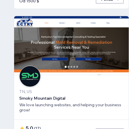
Od 1500 $
TN, US
Smoky Mountain Digital
We love launching websites, and helping your business
grow!
5,0
(
17
)