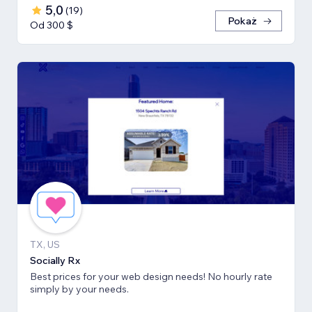
5,0
(
19
)
Pokaż
Od 300 $
TX, US
Socially Rx
Best prices for your web design needs! No hourly rate
simply by your needs.