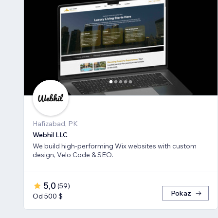
Hafizabad, PK
Webhil LLC
We build high-performing Wix websites with custom
design, Velo Code & SEO.
5,0
(
59
)
Pokaż
Od 500 $