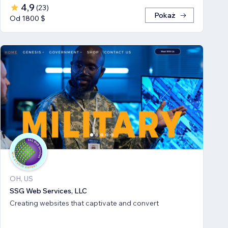
4,9
(
23
)
Pokaż
Od 1800 $
OH, US
SSG Web Services, LLC
Creating websites that captivate and convert