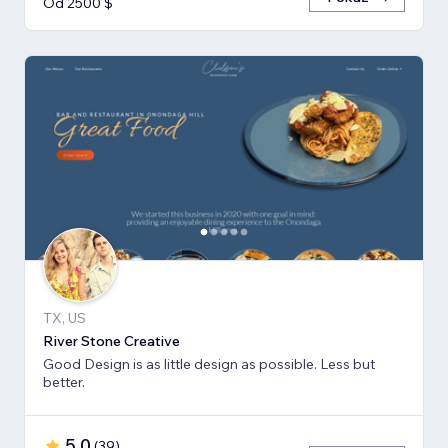
Od 2500 $
TX, US
River Stone Creative
Good Design is as little design as possible. Less but
better.
5,0
(
39
)