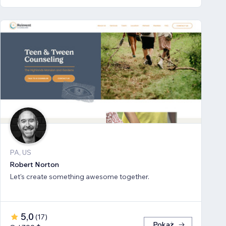
PA, US
Robert Norton
Let's create something awesome together.
5,0
(
17
)
Pokaż