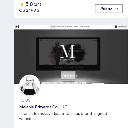
5,0
(
24
)
Pokaż
Od 2499 $
FL, US
Melanie Edwards Co., LLC
I translate messy ideas into clear, brand-aligned
websites.