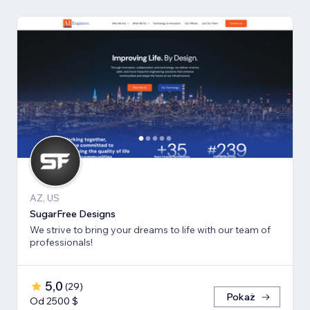
AZ, US
SugarFree Designs
We strive to bring your dreams to life with our team of
professionals!
5,0
(
29
)
Pokaż
Od 2500 $