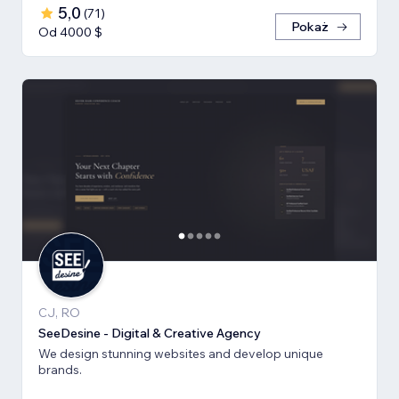
5,0
(
71
)
Pokaż
Od 4000 $
CJ, RO
SeeDesine - Digital & Creative Agency
We design stunning websites and develop unique
brands.