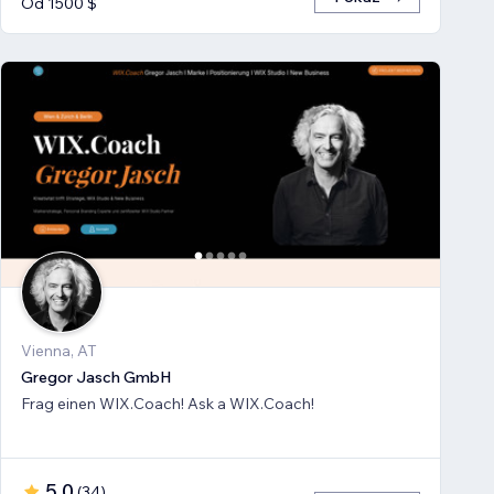
Od 1500 $
Vienna, AT
Gregor Jasch GmbH
Frag einen WIX.Coach! Ask a WIX.Coach!
5,0
(
34
)