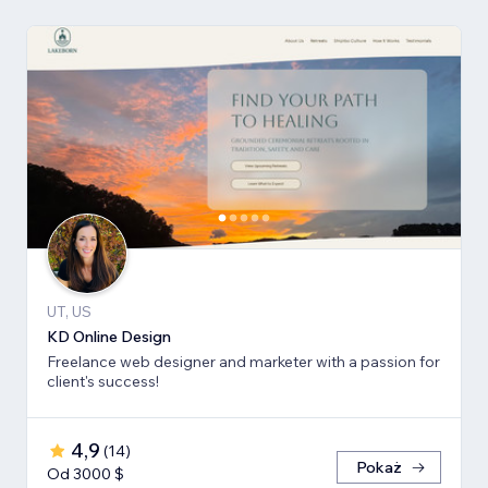
UT, US
KD Online Design
Freelance web designer and marketer with a passion for
client's success!
4,9
(
14
)
Pokaż
Od 3000 $