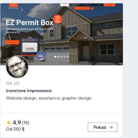
GA, US
Ironstone Impressions
Website design, assistance, graphic design.
4,9
(
15
)
Pokaż
Od 250 $