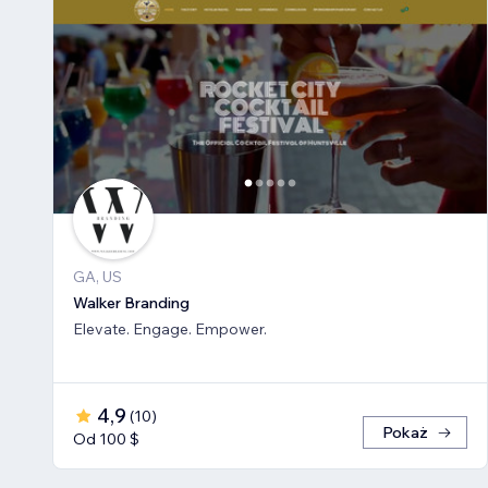
GA, US
Walker Branding
Elevate. Engage. Empower.
4,9
(
10
)
Pokaż
Od 100 $