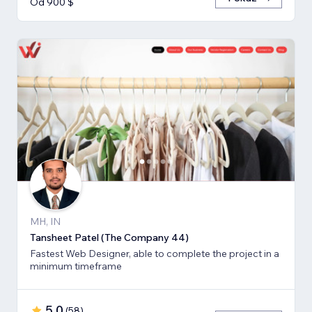
Od 900 $
MH, IN
Tansheet Patel (The Company 44)
Fastest Web Designer, able to complete the project in a
minimum timeframe
5,0
(
58
)