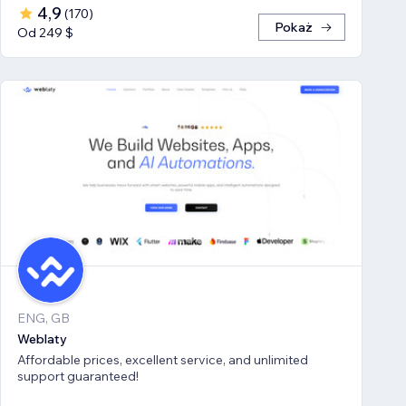
4,9
(
170
)
Pokaż
Od 249 $
ENG, GB
Weblaty
Affordable prices, excellent service, and unlimited
support guaranteed!