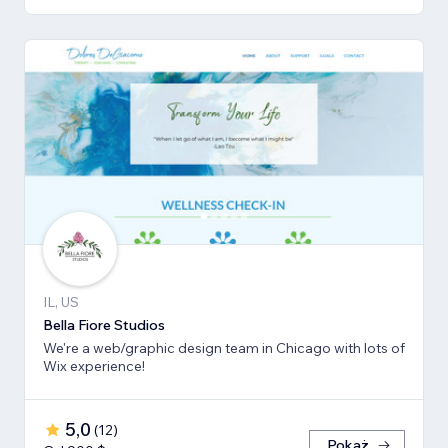
IL, US
Bella Fiore Studios
We're a web/graphic design team in Chicago with lots of
Wix experience!
5,0
(
12
)
Pokaż