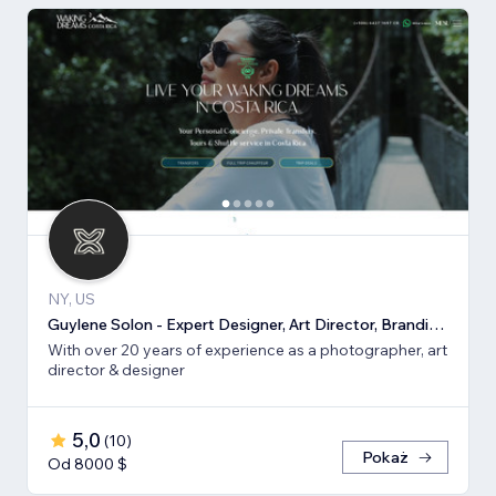
NY, US
Guylene Solon - Expert Designer, Art Director, Branding, SEO
With over 20 years of experience as a photographer, art
director & designer
5,0
(
10
)
Pokaż
Od 8000 $