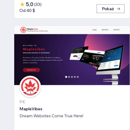
5,0
(
33
)
Pokaż
Od 40 $
PK
MapleVibes
Dream Websites Come True Here!