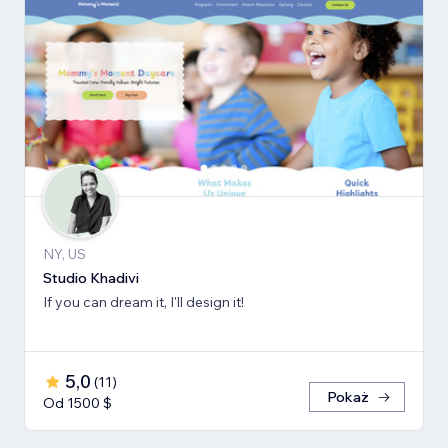
NY, US
Studio Khadivi
If you can dream it, I'll design it!
5,0
(
11
)
Pokaż
Od 1500 $