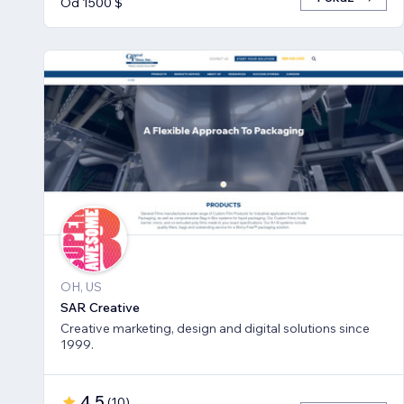
Od 1500 $
OH, US
SAR Creative
Creative marketing, design and digital solutions since
1999.
4,5
(
10
)