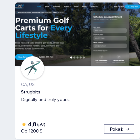
CA, US
Strugbits
Digitally and truly yours.
4,8
(
59
)
Pokaż
Od 1200 $