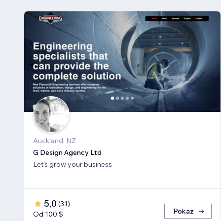
Auckland, NZ
G Design Agency Ltd
Let's grow your business
5,0
(
31
)
Pokaż
Od 100 $