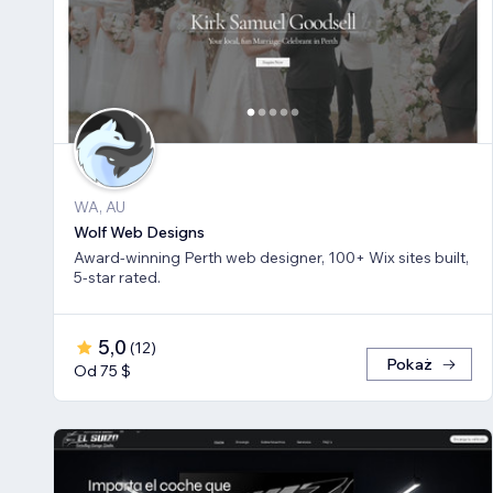
WA, AU
Wolf Web Designs
Award-winning Perth web designer, 100+ Wix sites built,
5-star rated.
5,0
(
12
)
Pokaż
Od 75 $