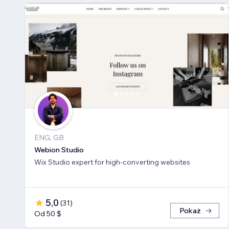
ENG, GB
Webion Studio
Wix Studio expert for high-converting websites
5,0
(
31
)
Pokaż
Od 50 $