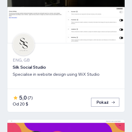
ENG, GB
Silk Social Studio
Specialise in website design using WiX Studio
5,0
(
7
)
Pokaż
Od 20 $