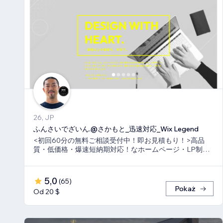
26, JP
ふんさいでざいん.@さかもと_迅速対応_Wix Legend
<初回60分の無料ご相談受付中！即お見積もり！>高品
質・低価格・爆速短納期対応！なホームページ・LP制作
ならお任せ下さい！真心いっぱいで向き合います！
5,0
(
65
)
Pokaż
Od 20 $