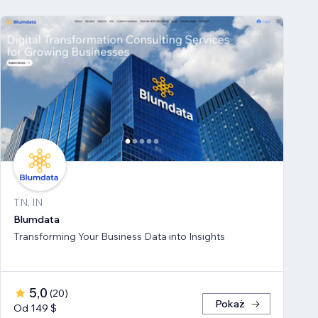
TN, IN
Blumdata
Transforming Your Business Data into Insights
5,0
(
20
)
Pokaż
Od 149 $