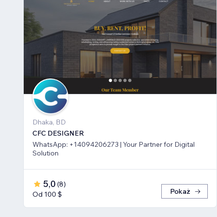
Dhaka, BD
CFC DESIGNER
WhatsApp: +14094206273 | Your Partner for Digital
Solution
5,0
(
8
)
Pokaż
Od 100 $