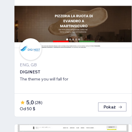
ENG, GB
DIGINEST
The theme you will fall for
5,0
(
28
)
Pokaż
Od 50 $