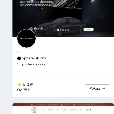
ES
⬤ Sphere Studio
"El poder de crear"
5,0
(
9
)
Pokaż
Od 75 $