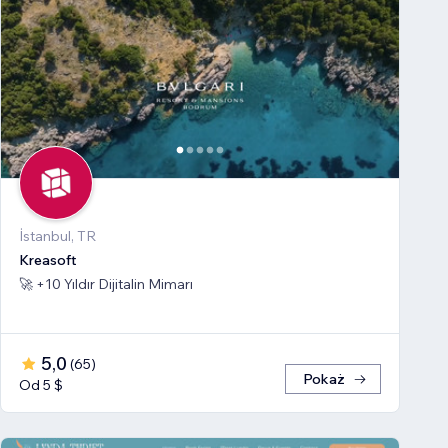
İstanbul, TR
Kreasoft
🚀 +10 Yıldır Dijitalin Mimarı
5,0
(
65
)
Pokaż
Od 5 $