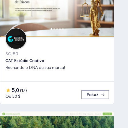
SC, BR
CAT Estúdio Criativo
Recriando o DNA da sua marca!
5,0
(
17
)
Pokaż
Od 30 $