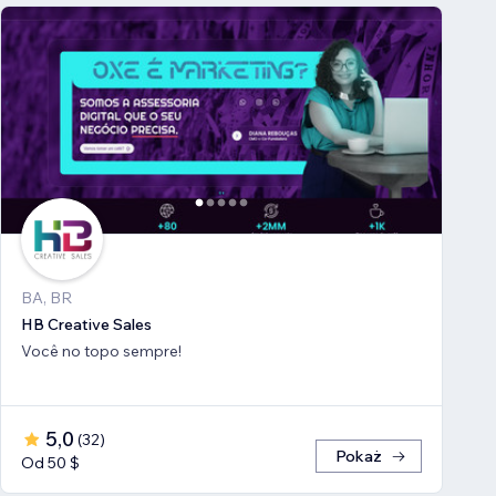
BA, BR
HB Creative Sales
Você no topo sempre!
5,0
(
32
)
Pokaż
Od 50 $