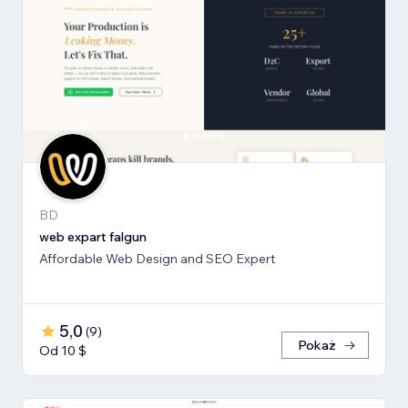
BD
web expart falgun
Affordable Web Design and SEO Expert
5,0
(
9
)
Pokaż
Od 10 $