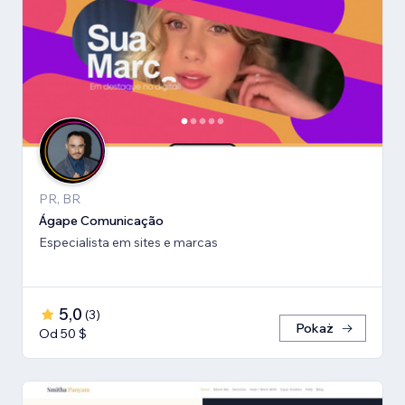
PR, BR
Ágape Comunicação
Especialista em sites e marcas
5,0
(
3
)
Pokaż
Od 50 $