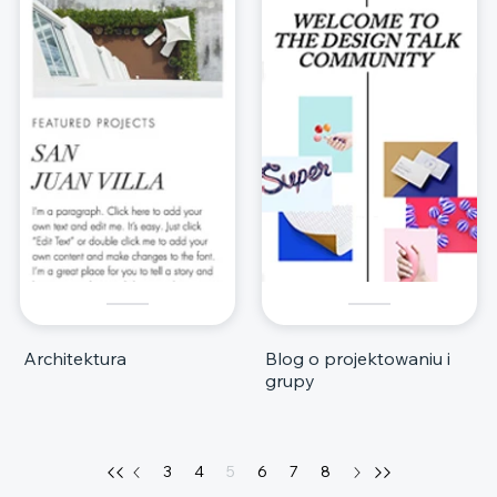
Architektura
Blog o projektowaniu i
grupy
3
4
5
6
7
8