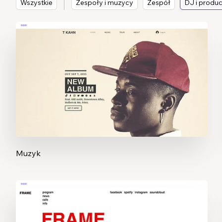
Wszystkie
Zespoły i muzycy
Zespół
DJ i produ
Muzyk