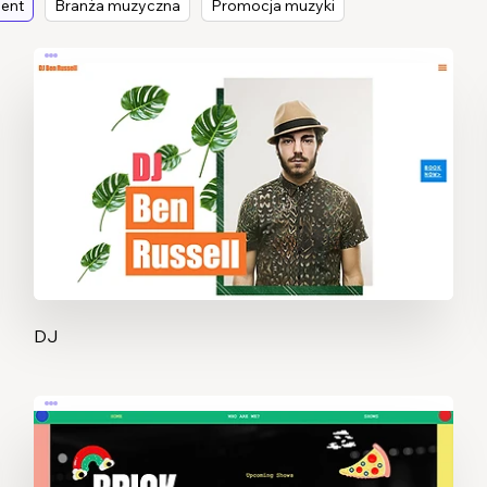
cent
Branża muzyczna
Promocja muzyki
DJ