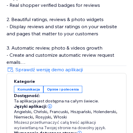
- Real shopper verified badges for reviews
2. Beautiful ratings, reviews & photo widgets
- Display reviews and star ratings on your website
and pages that matter to your customers
3. Automatic review, photo & videos growth
- Create and customize automatic review request
emails
- Incentivize review submissions with discounts (in-
Sprawdź wersję demo aplikacji
app) or loyalty points (with Smile.io)
Kategorie
- Let customers leave reviews directly on your site
Komunikacja
Opinie i polecenia
Dostępność:
4. Search Engine (SEO) friendly reviews
Ta aplikacja jest dostępna na całym świecie.
- Show product ratings and reviews in Google and
Języki aplikacji:
other search engines
Angielski
,
Chiński
,
Francuski
,
Hiszpański
,
Holenderski
,
Niemiecki
,
Rosyjski
,
Włoski
- Export your reviews to Google Shopping
Możesz przetłumaczyć całą treść aplikacji
wyświetlaną na Twojej stronie na dowolny język.