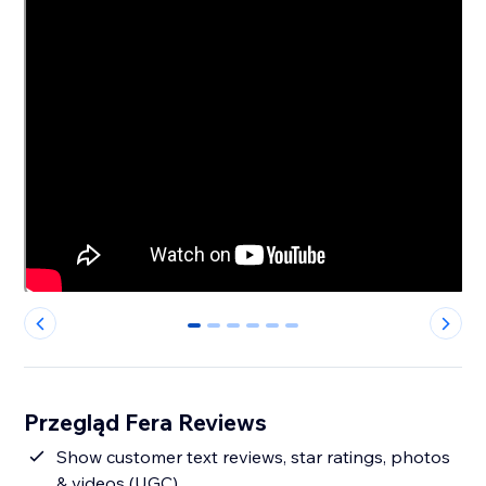
0
1
2
3
4
5
Przegląd Fera Reviews
Show customer text reviews, star ratings, photos
& videos (UGC)