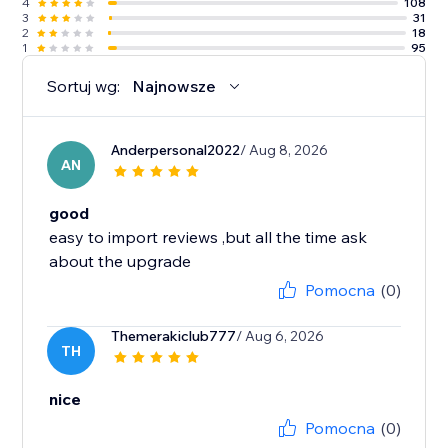
4
108
3
31
2
18
1
95
Sortuj wg:
Najnowsze
Anderpersonal2022
/ Aug 8, 2026
AN
good
easy to import reviews ,but all the time ask
about the upgrade
Pomocna
(0)
Themerakiclub777
/ Aug 6, 2026
TH
nice
Pomocna
(0)