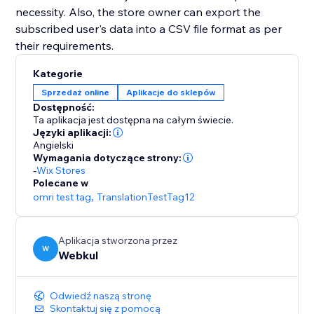
necessity. Also, the store owner can export the
subscribed user's data into a CSV file format as per
their requirements.
Kategorie
Sprzedaż online
Aplikacje do sklepów
Dostępność:
Ta aplikacja jest dostępna na całym świecie.
Języki aplikacji:
Angielski
Wymagania dotyczące strony:
-
Wix Stores
Polecane w
omri test tag
,
TranslationTestTag12
Aplikacja stworzona przez
W
Webkul
Odwiedź naszą stronę
Skontaktuj się z pomocą