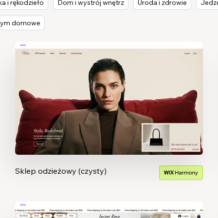
ka i rękodzieło
Dom i wystrój wnętrz
Uroda i zdrowie
Jedze
w tym domowe
Sklep odzieżowy (czysty)