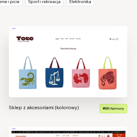
nie i picie
Sport i rekreacja
Elektronika
Sklep z akcesoriami (kolorowy)