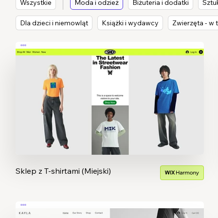
Wszystkie
Moda i odzież
Biżuteria i dodatki
Sztu
Dla dzieci i niemowląt
Książki i wydawcy
Zwierzęta - 
Sklep z T-shirtami (Miejski)