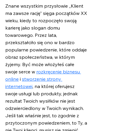
Znane wszystkim przysłowie „Klient 
ma zawsze rację” sięga początków XX 
wieku, kiedy to rozpoczęło swoją 
karierę jako slogan domu 
towarowego. Przez lata, 
przekształciło się ono w bardzo 
popularne powiedzenie, które oddaje 
obraz społeczeństwa, w którym 
żyjemy. Być może włożyłeś całe 
swoje serce w 
rozkręcenie biznesu 
online
 i 
stworzenie strony 
internetowej
, na której oferujesz 
swoje usługi lub produkty, jednak 
rezultat Twoich wysiłków nie jest 
odzwierciedlony w Twoich wynikach. 
Jeśli tak właśnie jest, to zgodnie z 
przytoczonym powiedzeniem, to Ty, a 
nie Twoi klienci, musisz się zmienić.