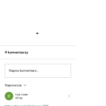
9 komentarzy
Napisz komentarz...
Psychologia marketingu
Segmentacja r
i sprzedaży – 10
pigułce
skutecznych tricków
Najnowsze
ciya ciyaa
30 lip
https://mez.ink/linkmega288